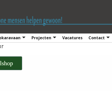
lpkaravaan
Projecten
Vacatures
Contact
DT
lshop