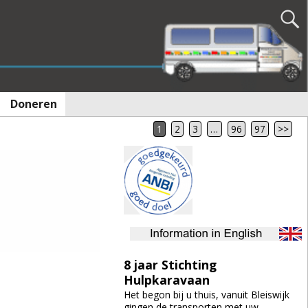
Doneren
1
2
3
…
96
97
>>
8 jaar Stichting
Hulpkaravaan
Het begon bij u thuis, vanuit Bleiswijk
gingen de transporten met uw