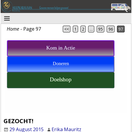
Home
- Page 97
<<
1
2
…
95
96
97
Kom in Actie
Doneren
Doelshop
GEZOCHT!
29 August 2015
Erika Mauritz