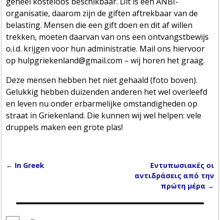
geheel kosteloos beschikbaar. Dit is een ANBI-
organisatie, daarom zijn de giften aftrekbaar van de
belasting. Mensen die een gift doen en dit af willen
trekken, moeten daarvan van ons een ontvangstbewijs
o.i.d. krijgen voor hun administratie. Mail ons hiervoor
op hulpgriekenland@gmail.com – wij horen het graag.
Deze mensen hebben het niet gehaald (foto boven).
Gelukkig hebben duizenden anderen het wel overleefd
en leven nu onder erbarmelijke omstandigheden op
straat in Griekenland. Die kunnen wij wel helpen: vele
druppels maken een grote plas!
←
In Greek
Εντυπωσιακές οι
Post navigation
αντιδράσεις από την
πρώτη μέρα
→