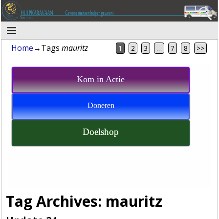
Home
→Tags
mauritz
1
2
3
…
7
8
>>
Kom in Actie
Doneren
Doelshop
Tag Archives:
mauritz