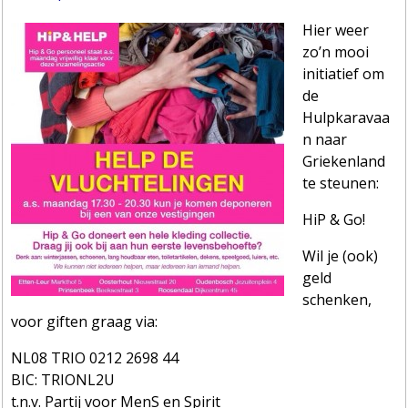
Hier weer
zo’n mooi
initiatief om
de
Hulpkaravaa
n naar
Griekenland
te steunen:
HiP & Go!
Wil je (ook)
geld
schenken,
voor giften graag via:
NL08 TRIO 0212 2698 44
BIC: TRIONL2U
t.n.v. Partij voor MenS en Spirit