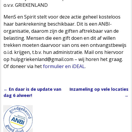
o.v.v. GRIEKENLAND
MenS en Spirit stelt voor deze actie geheel kosteloos
haar bankrekening beschikbaar. Dit is een ANBI-
organisatie, daarom zijn de giften aftrekbaar van de
belasting. Mensen die een gift doen en dit af willen
trekken moeten daarvoor van ons een ontvangstbewijs
o.i.d. krijgen, t.b.v. hun administratie. Mail ons hiervoor
op hulpgriekenland@gmail.com – wij horen het graag.
Of doneer via het
formulier en iDEAL
.
←
En daar is de update van
Inzameling op vele locaties
Post navigation
dag 6 alweer!
→