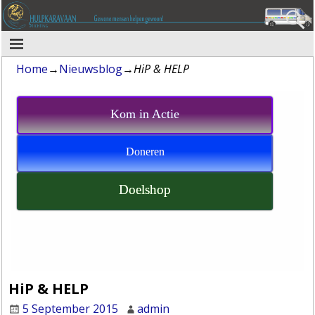
Home
→
Nieuwsblog
→
HiP & HELP
Kom in Actie
Doneren
Doelshop
HiP & HELP
5 September 2015
admin