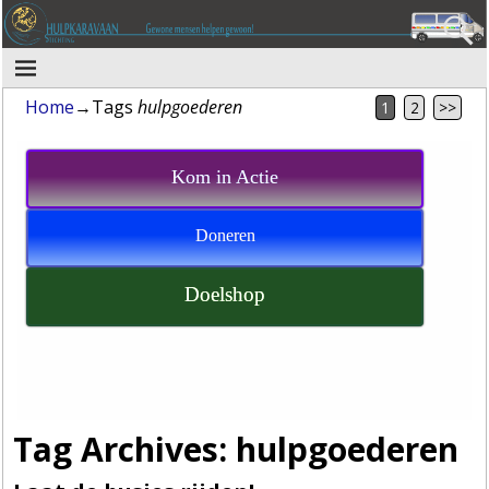
Home
→Tags
hulpgoederen
1
2
>>
Kom in Actie
Doneren
Doelshop
Tag Archives:
hulpgoederen