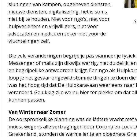
sluitingen van kampen, opgeheven diensten,
nieuwe diensten, digitalisering, het is soms
niet bij te houden. Niet voor ngo’s, niet voor
S
hulpverleners en vrijwilligers, niet voor
advocaten en medici, en zeker niet voor de
vluchtelingen zelf.
Die vele veranderingen begrijp je pas wanneer je fysiek t
Messenger of mails zijn dikwijls warrig, niet duidelijk, 
en begrijpelijke antwoorden krijgt. Een ngo als Hulpk
loop je het gevaar ongewild stomme dingen te doen die 
was het hoog tijd dat De Hulpkaravaan weer eens naar He
veranderd. Gelukkig zijn we nu hier ter plekke om dat a
kunnen passen.
Van Winter naar Zomer
De oorspronkelijke planning was de láátste vracht met w
moest wegens alle vertragingen door Corona en Lock 
Griekenland, stonden de warme lente en bloedhete Grie