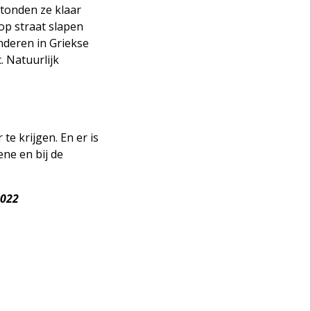
stonden ze klaar
op straat slapen
nderen in Griekse
 Natuurlijk
e krijgen. En er is
ene en bij de
2022