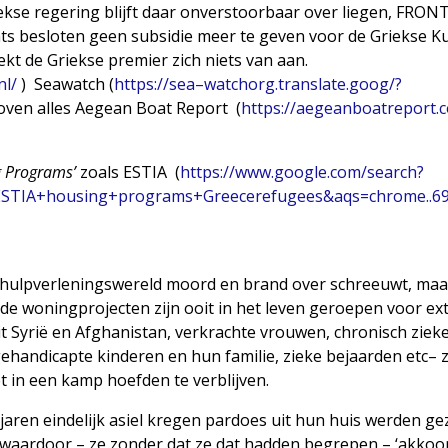
ekse regering blijft daar onverstoorbaar over liegen, FRONT
hts besloten geen subsidie meer te geven voor de Griekse K
rekt de Griekse premier zich niets van aan.
nl/
) Seawatch (
https://sea–watchorg.translate.goog/?
oven alles Aegean Boat Report (
https://aegeanboatreport.
 Programs’
zoals ESTIA (
https://www.google.com/search?
TIA+housing+programs+Greecerefugees&aqs=chrome..69i5
le hulpverleningswereld moord en brand over schreeuwt, maa
de woningprojecten zijn ooit in het leven geroepen voor ex
t Syrië en Afghanistan, verkrachte vrouwen, chronisch zieken
 gehandicapte kinderen en hun familie, zieke bejaarden etc– 
t in een kamp hoefden te verblijven.
jaren eindelijk asiel kregen pardoes uit hun huis werden gez
waardoor – ze zonder dat ze dat hadden begrepen – ‘akkoo