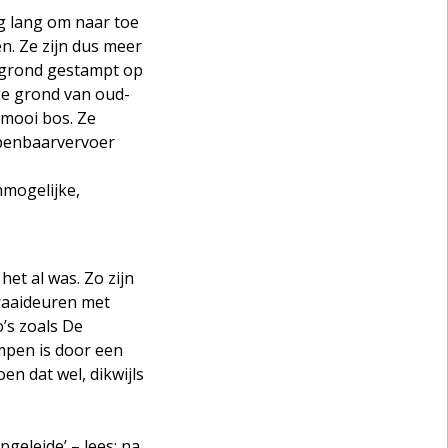
rg lang om naar toe
n. Ze zijn dus meer
de grond gestampt op
ige grond van oud-
 mooi bos. Ze
openbaarvervoer
nmogelijke,
et al was. Zo zijn
raaideuren met
o’s zoals De
mpen is door een
n dat wel, dikwijls
geleide’ – lees: na