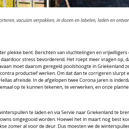
orteren, vacuüm verpakken, in dozen
en labelen
, laden en ontvan
er plekke bent. Berichten van vluchtelingen en vrijwilligers 
en daardoor stress bevorderend. Het roept meer vragen op, da
aravaan moet daarom geregeld poolshoogte in Griekenland z
contra productief werken. Om dat dan te corrigeren slurpt
llas afreisde. In de afgelopen twee Corona Jaren is inderda
llemaal op te kunnen tekenen, te verwerken, en onze planne
interspullen te laden en via Servië naar Griekenland te br
Downs omgegooid worden. Hoewel het in maart nog best ko
kse zomer al voor de deur. Dus moesten we de winterspulle