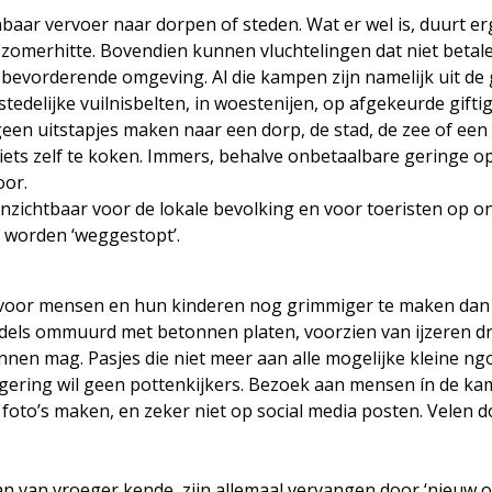
baar vervoer naar dorpen of steden. Wat er wel is, duurt e
e zomerhitte. Bovendien kunnen vluchtelingen dat niet betale
ide bevorderende omgeving. Al die kampen zijn namelijk uit 
stedelijke vuilnisbelten, in woestenijen, op afgekeurde gift
 geen uitstapjes maken naar een dorp, de stad, de zee of een
ts zelf te koken. Immers, behalve onbetaalbare geringe 
oor.
 onzichtbaar voor de lokale bevolking en voor toeristen op o
 worden ‘weggestopt’.
 voor mensen en hun kinderen nog grimmiger te maken dan h
ddels ommuurd met betonnen platen, voorzien van ijzeren d
innen mag. Pasjes die niet meer aan alle mogelijke kleine ng
gering wil geen pottenkijkers. Bezoek aan mensen ín de ka
’s maken, en zeker niet op social media posten. Velen doe
van vroeger kende, zijn allemaal vervangen door ‘nieuw op