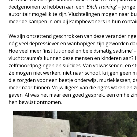
deelgenomen te hebben aan een ‘
Bitch Training’
– jonge 
autoritair mogelijk te zijn. Vluchtelingen mogen naar 
meer de kampen in om bij kampbewoners in hun containers
We zijn ontzettend geschrokken van deze veranderinge
nóg veel depressiever en wanhopiger zijn geworden dan
Hoe veel meer ‘institutioneel en beleidsmatig sadisme’ –
vluchttrauma’s kunnen deze mensen en kinderen aan? H
zelfmoordpogingen en suïcides. Van volwassenen, en st
Ze mogen niet werken, niet naar school, krijgen geen me
die zorgden voor een beetje onderwijs, muzieklessen, d
meer naar binnen. Vrijwilligers van die ngo’s waren en 
gaven. Al was het maar een goed gesprek, een omhelzing,
hen bewúst ontnomen.