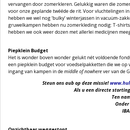
vervangen door zomerkleren. Gelukkig waren die zomerspu
voor onze geplande twééde de rit. Voor vluchtelingen in
hebben we wel nog ‘bulky’ winterjassen in vacuüm-zakk
gruwelkampen hebben nu zomerkleding nodig: T-shirts, 
hebben we ook weer dozen met allerlei medicijnen me
Piepklein Budget
Het is wonder boven wonder gelukt nét voldoende fondsen
een piepklein budget voor voedselpakketten die we op ver
ingang van kampen in de
middle of nowhere
ver van de G
Steun ons aub op deze missie!
www.hul
Als u een directe stortin
Ten nam
Onder 
IBA
Onzichtbaar weggestopt