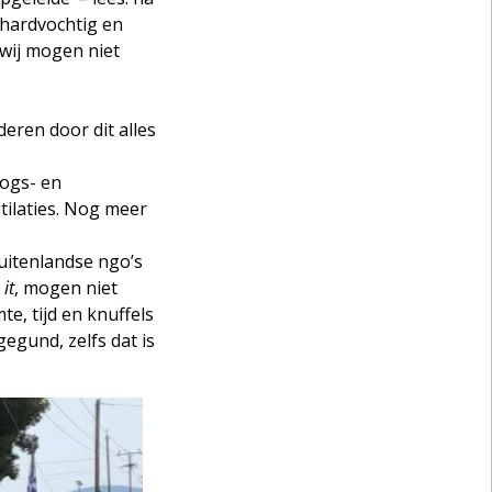
 hardvochtig en
 wij mogen niet
ren door dit alles
logs- en
ilaties. Nog meer
buitenlandse ngo’s
it
, mogen niet
e, tijd en knuffels
egund, zelfs dat is