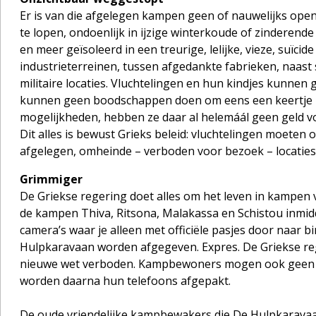
Er is van die afgelegen kampen geen of nauwelijks open
te lopen, ondoenlijk in ijzige winterkoude of zinderend
en meer geïsoleerd in een treurige, lelijke, vieze, suïc
industrieterreinen, tussen afgedankte fabrieken, naast 
militaire locaties. Vluchtelingen en hun kindjes kunnen
kunnen geen boodschappen doen om eens een keertje ie
mogelijkheden, hebben ze daar al helemáál geen geld v
Dit alles is bewust Grieks beleid: vluchtelingen moeten
afgelegen, omheinde – verboden voor bezoek – locaties
Grimmiger
De Griekse regering doet alles om het leven in kampen
de kampen Thiva, Ritsona, Malakassa en Schistou inmi
camera’s waar je alleen met officiële pasjes door naar b
Hulpkaravaan worden afgegeven. Expres. De Griekse re
nieuwe wet verboden. Kampbewoners mogen ook geen foto
worden daarna hun telefoons afgepakt.
De oude vriendelijke kampbewakers die De Hulpkaravaan 