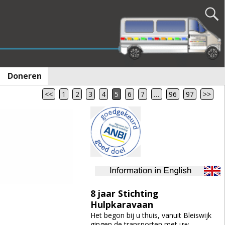
Doneren
<<
1
2
3
4
5
6
7
…
96
97
>>
8 jaar Stichting
Hulpkaravaan
Het begon bij u thuis, vanuit Bleiswijk
gingen de transporten met uw