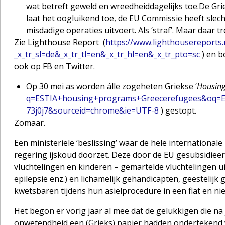
wat betreft geweld en wreedheiddagelijks toe.De Gri
laat het oogluikend toe, de EU Commissie heeft slec
misdadige operaties uitvoert. Als ‘straf’. Maar daar t
Zie Lighthouse Report (
https://www.lighthousereports.
_x_tr_sl=de&_x_tr_tl=en&_x_tr_hl=en&_x_tr_pto=sc
) en b
ook op FB en Twitter.
Op 30 mei as worden álle zogeheten Griekse ‘
Housing
q=ESTIA+housing+programs+Greecerefugees&oq=ES
73j0j7&sourceid=chrome&ie=UTF-8
) gestopt.
Zomaar.
Een ministeriele ‘beslissing’ waar de hele internationa
regering ijskoud doorzet. Deze door de EU gesubsidieer
vluchtelingen en kinderen – gemartelde vluchtelingen ui
epilepsie enz.) en lichamelijk gehandicapten, geestelijk
kwetsbaren tijdens hun asielprocedure in een flat en nie
Het begon er vorig jaar al mee dat de gelukkigen die na 
onwetendheid een (Grieks) papier hadden ondertekend 