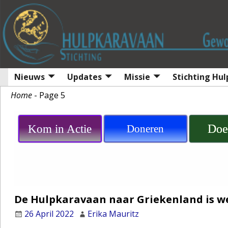
Nieuws
Updates
Missie
Stichting Hu
Home
- Page 5
Doe
Kom in Actie
Doneren
De Hulpkaravaan naar Griekenland is we
26 April 2022
Erika Mauritz