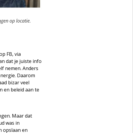
gen op locatie.
op FB, via
n dat je juiste info
elf nemen. Anders
 energie. Daarom
ad bizar veel
n en beleid aan te
engen. Maar dat
ud was in
n opslaan en