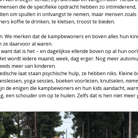
mensen die de specifieke opdracht hebben zo intimiderend,
buiten om spullen in ontvangst te nemen, maar mensen zoals
 koffie te drinken, te kletsen, troost te bieden.
n. We merken dat de kampbewoners en boven alles hun kinde
 ze daarvoor al waren.
 want dat is het – en dagelijkse ellende boven op al hun oor
et wordt iedere maand, week, dag erger. Nog meer automut
eeds meer van kinderen.
dische laat staan psychische hulp, ze hebben niks. Kleine 
anslessen, yoga sessies, boeken voorlezen, knutselen,
name 
zijn de enigen die kampbewoners en hun kids aandacht, warmt
 een schouder om op te huilen. Zelfs dat is hen niet meer g