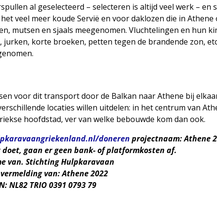
llen al geselecteerd – selecteren is altijd veel werk – en 
 het veel meer koude Servië en voor daklozen die in Athene 
en, mutsen en sjaals meegenomen. Vluchtelingen en hun ki
jurken, korte broeken, petten tegen de brandende zon, etc.
egenomen.
 voor dit transport door de Balkan naar Athene bij elkaar t
schillende locaties willen uitdelen: in het centrum van Ath
riekse hoofdstad, ver van welke bebouwde kom dan ook.
pkaravaangriekenland.nl/doneren
projectnaam: Athene 
g doet, gaan er geen bank- of platformkosten af.
e van. Stichting Hulpkaravaan
vermelding van: Athene 2022
N: NL82 TRIO 0391 0793 79