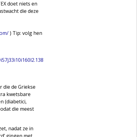
EX doet niets en
ustwacht die deze
com/
) Tip: volg hen
7j33i10i160l2.138
r die de Griekse
tra kwetsbare
 (diabetici,
zodat die meest
et, nadat ze in
rd’ gingen met