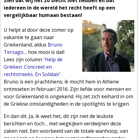
zien dat wij het zo slecht niet hebben en dat
iedereen in de wereld het recht heeft op een
vergelijkbaar humaan bestaan!
U helpt al door deze zomer op
vakantie te gaan naar
Griekenland, aldus
Bruno
Tersago
… hoe mooi is dat!
Lees zijn column:
‘Help de
Grieken. Concreet en
rechtstreeks. En Solidair’.
Bruno is een prachtmens; ik mocht hem in Athene
ontmoeten in februari 2016. Zijn liefde voor mensen en
voor Griekenland is ongekend. Hij zet zich keihard in om
de Griekse omstandigheden in de spotlights te krijgen.
En dan dit. Ja, ik weet het, dit zijn niet de leukste
berichten en toch… met wegkijken verdwijnen deze
zaken niet. Een voorbeeld van de totale wanhoop, van