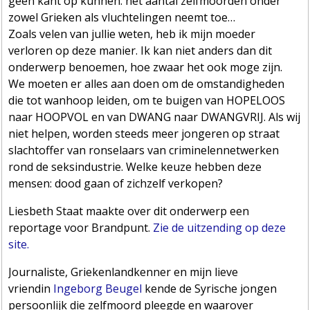
geen kant op kunnen: het aantal zelfmoorden onder
zowel Grieken als vluchtelingen neemt toe…
Zoals velen van jullie weten, heb ik mijn moeder
verloren op deze manier. Ik kan niet anders dan dit
onderwerp benoemen, hoe zwaar het ook moge zijn.
We moeten er alles aan doen om de omstandigheden
die tot wanhoop leiden, om te buigen van HOPELOOS
naar HOOPVOL en van DWANG naar DWANGVRIJ. Als wij
niet helpen, worden steeds m
eer jongeren op straat
slachtoffer van ronselaars van criminelennetwerken
rond de seksindustrie. Welke keuze hebben deze
mensen: dood gaan of zichzelf verkopen?
Liesbeth Staat maakte over dit onderwerp een
reportage voor Brandpunt.
Zie de uitzending op deze
site.
Journaliste, Griekenlandkenner en mijn lieve
vriendin
Ingeborg Beugel
kende de Syrische jongen
persoonlijk die zelfmoord pleegde en waarover