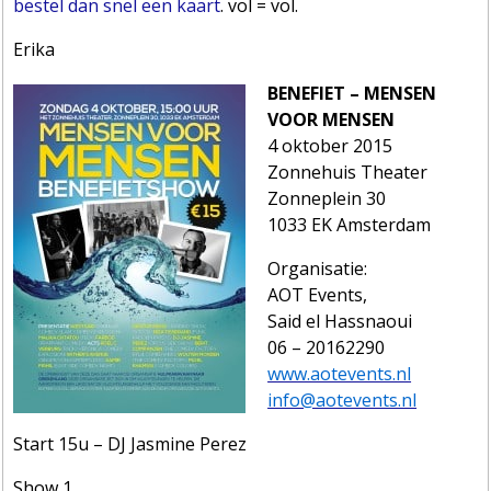
bestel dan snel een kaart
. vol = vol.
Erika
BENEFIET – MENSEN
VOOR MENSEN
4 oktober 2015
Zonnehuis Theater
Zonneplein 30
1033 EK Amsterdam
Organisatie:
AOT Events,
Said el Hassnaoui
06 – 20162290
www.aotevents.nl
info@aotevents.nl
Start 15u – DJ Jasmine Perez
Show 1