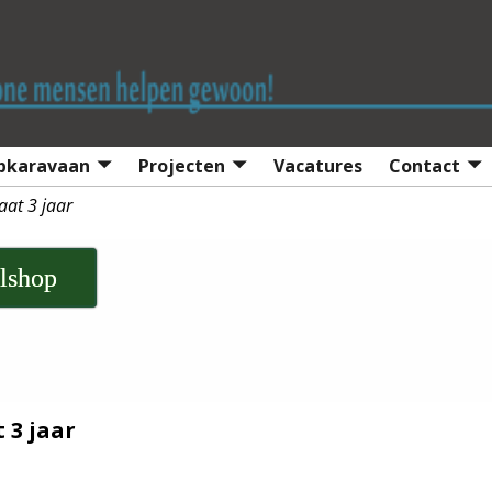
lpkaravaan
Projecten
Vacatures
Contact
at 3 jaar
lshop
 3 jaar