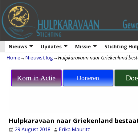
Nieuws
Updates
Missie
Stichting Hu
Home
→
Nieuwsblog
→
Hulpkaravaan naar Griekenland besta
Doe
Kom in Actie
Doneren
Hulpkaravaan naar Griekenland bestaat
29 August 2018
Erika Mauritz