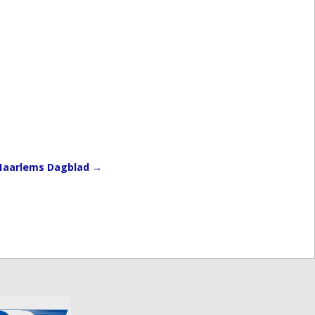
 Haarlems Dagblad
→