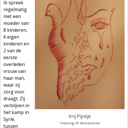
Ik spreek
regelmatig
met een
moeder van
8 kinderen,
6 eigen
kinderen en
2 van de
eerste
overleden
vrouw van
haar man,
waar zij
zorg voor
draagt. Zij
verblijven in
het kamp in
Vrij Pijnlijk
Syrië,
Tekening: M. Mohammad
tussen