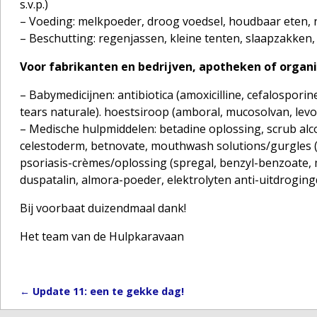
s.v.p.)
– Voeding: melkpoeder, droog voedsel, houdbaar eten, n
– Beschutting: regenjassen, kleine tenten, slaapzakken,
Voor fabrikanten en bedrijven, apotheken of
organi
– Babymedicijnen: antibiotica (amoxicilline, cefalospori
tears naturale). hoestsiroop (amboral, mucosolvan, levo
– Medische hulpmiddelen: betadine oplossing, scrub alcoh
celestoderm, betnovate, mouthwash solutions/gurgles (
psoriasis-crèmes/oplossing (spregal, benzyl-benzoate
duspatalin, almora-poeder, elektrolyten anti-uitdroging
Bij voorbaat duizendmaal dank!
Het team van de Hulpkaravaan
←
Update 11: een te gekke dag!
Post navigation