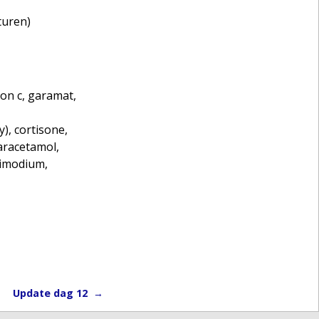
turen)
ron c, garamat,
), cortisone,
aracetamol,
(imodium,
Update dag 12
→