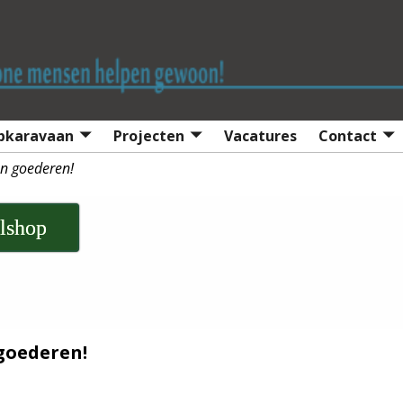
lpkaravaan
Projecten
Vacatures
Contact
en goederen!
lshop
goederen!