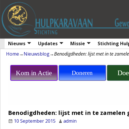
Nieuws
Updates
Missie
Stichting Hu
Home
→
Nieuwsblog
→
Benodigdheden: lijst met in te zamel
Doe
Kom in Actie
Doneren
Benodigdheden: lijst met in te zamelen 
10 September 2015
admin