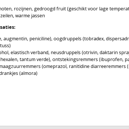
oten, rozijnen, gedroogd fruit (geschikt voor lage tempera
 zeilen, warme jassen
saties:
ne, augmentin, peniciline), oogdruppels (tobradex, dispersad
tuss)
ol, elastisch verband, neusdruppels (otrivin, daktarin spray
hexalen, tantum verde), ontstekingsremmers (ibuprofen, p
, maagzuurremmers (omeprazol, ranitidine diarreeremmers 
drankjes (almora)