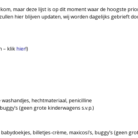
om, maar deze lijst is op dit moment waar de hoogste priorit
zullen hier blijven updaten, wij worden dagelijks gebrieft do
n – klik
hier
!)
e washandjes, hechtmateriaal, penicilline
buggy’s (geen grote kinderwagens s.v.p.)
babydoekjes, billetjes-crème, maxicosi’s, buggy’s (geen gr