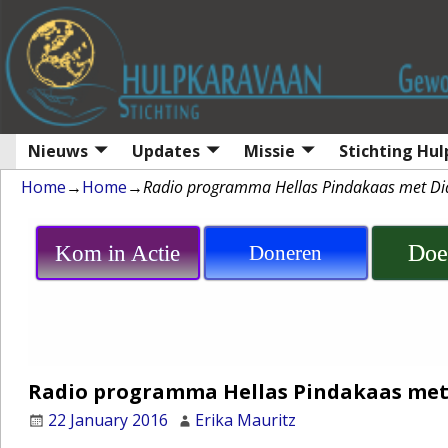
Nieuws
Updates
Missie
Stichting Hu
Home
→
Home
→
Radio programma Hellas Pindakaas met Di
Doe
Kom in Actie
Doneren
Radio programma Hellas Pindakaas met 
22 January 2016
Erika Mauritz