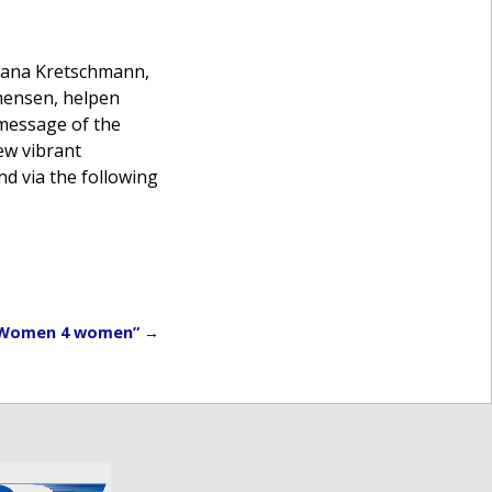
Diana Kretschmann,
 mensen, helpen
 message of the
ew vibrant
d via the following
f “Women 4 women”
→