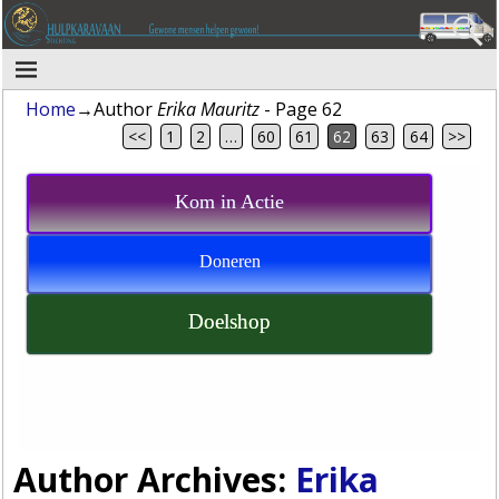
Home
→Author
Erika Mauritz
- Page 62
<<
1
2
…
60
61
62
63
64
>>
Kom in Actie
Doneren
Doelshop
Author Archives:
Erika