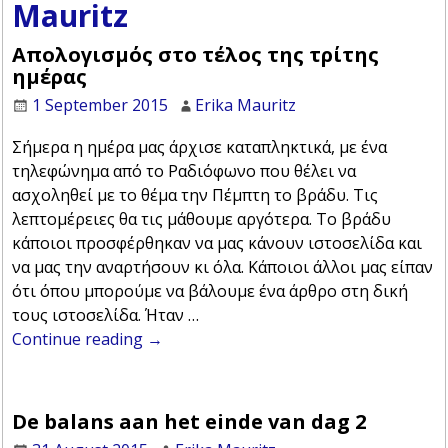
Mauritz
Απολογισμός στο τέλος της τρίτης
ημέρας
1 September 2015
Erika Mauritz
Σήμερα η ημέρα μας άρχισε καταπληκτικά, με ένα
τηλεφώνημα από το Ραδιόφωνο που θέλει να
ασχοληθεί με το θέμα την Πέμπτη το βράδυ. Τις
λεπτομέρειες θα τις μάθουμε αργότερα. Το βράδυ
κάποιοι προσφέρθηκαν να μας κάνουν ιστοσελίδα και
να μας την αναρτήσουν κι όλα. Κάποιοι άλλοι μας είπαν
ότι όπου μπορούμε να βάλουμε ένα άρθρο στη δική
τους ιστοσελίδα. Ήταν
…
Continue reading →
De balans aan het einde van dag 2