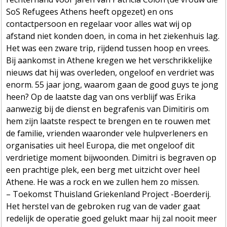
SoS Refugees Athens heeft opgezet) en ons
contactpersoon en regelaar voor alles wat wij op
afstand niet konden doen, in coma in het ziekenhuis lag.
Het was een zware trip, rijdend tussen hoop en vrees.
Bij aankomst in Athene kregen we het verschrikkelijke
nieuws dat hij was overleden, ongeloof en verdriet was
enorm. 55 jaar jong, waarom gaan de good guys te jong
heen? Op de laatste dag van ons verblijf was Erika
aanwezig bij de dienst en begrafenis van Dimitiris om
hem zijn laatste respect te brengen en te rouwen met
de familie, vrienden waaronder vele hulpverleners en
organisaties uit heel Europa, die met ongeloof dit
verdrietige moment bijwoonden. Dimitri is begraven op
een prachtige plek, een berg met uitzicht over heel
Athene. He was a rock en we zullen hem zo missen.
– Toekomst Thuisland Griekenland Project -Boerderij.
Het herstel van de gebroken rug van de vader gaat
redelijk de operatie goed gelukt maar hij zal nooit meer